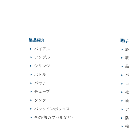
製品紹介
選ば
＞
バイアル
＞
＞
アンプル
＞
＞
シリンジ
＞
＞
ボトル
＞
＞
パウチ
＞
＞
チューブ
＞
＞
タンク
＞
＞
バックインボックス
＞
＞
その他(カプセルなど)
＞
＞