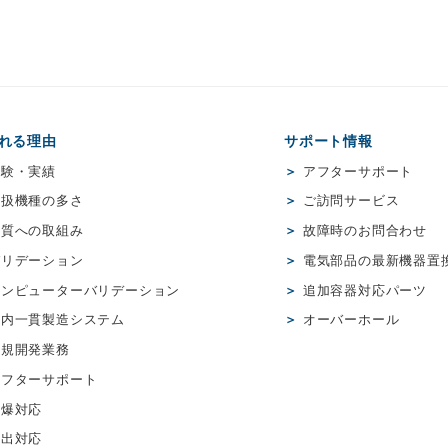
れる理由
サポート情報
経験・実績
＞
アフターサポート
取扱機種の多さ
＞
ご訪問サービス
品質への取組み
＞
故障時のお問合わせ
バリデーション
＞
電気部品の最新機器置
コンピューターバリデーション
＞
追加容器対応パーツ
社内一貫製造システム
＞
オーバーホール
新規開発業務
アフターサポート
防爆対応
輸出対応