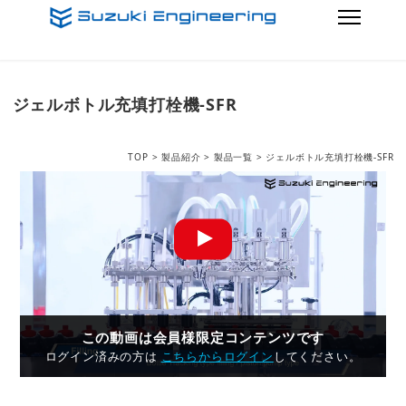
ジェルボトル充填打栓機-SFR
TOP
>
製品紹介
>
製品一覧
> ジェルボトル充填打栓機-SFR
この動画は会員様限定コンテンツです
ログイン済みの方は
こちらからログイン
してください。