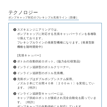
テクノロジー
ポンプキャップ対応のフレキシブル充填ライン［防爆］
スズキエンジニアリングでは、
ポンプキャップに対応する充填キャッパーラインを各種取
り揃えております。
フレキシブルラインの発展型機種になります。(発展型新
機種を随時開発中)
[充填キャッパー]
ボトルの自動供給ロボット。(協力会社様製品)
インライン追跡型のボトルクリーナー。
インライン追跡型のボトル充填機。
充填ポンプはダブルポンプシステム採用。
ノズル２本にて分間４０本 〔２００ｍｌ〕を実現してい
ます。［特許］
インライン追跡型キャッパーには、
キャップ供給ロボットが接続され完全自動化を図っていま
す。 ［特許］
ポンプキャップの自動供給にも対応しています。