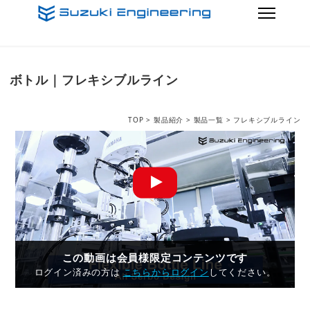
ボトル｜フレキシブルライン
TOP
>
製品紹介
>
製品一覧
> フレキシブルライン
この動画は会員様限定コンテンツです
ログイン済みの方は
こちらからログイン
してください。